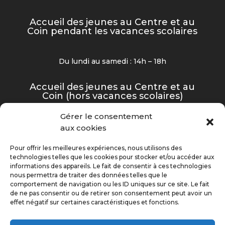
Accueil des jeunes au Centre et au
Coin pendant les vacances scolaires
Du lundi au samedi : 14h – 18h
Accueil des jeunes au Centre et au
Coin (hors vacances scolaires)
Gérer le consentement
Mardi, jeudi et vendredi : 16h30 – 19h
aux cookies
Mercredi et samedi : 14h – 18h
Pour offrir les meilleures expériences, nous utilisons des
technologies telles que les cookies pour stocker et/ou accéder aux
informations des appareils. Le fait de consentir à ces technologies
nous permettra de traiter des données telles que le
©2025 Centre Animation Jeunesse – Tous droits
comportement de navigation ou les ID uniques sur ce site. Le fait
réservés
de ne pas consentir ou de retirer son consentement peut avoir un
effet négatif sur certaines caractéristiques et fonctions.