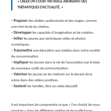
« CRÉER UN COURT MÉTRAGE
ABORDANT DES
THÉMATIQUES D’ACTUALITÉ. »
– Proposer
des ateliers audiovisuels et des stages, comme
une mini école du cinéma.
– Développer
les capacités d
’im
agination et de création.
– Initier
les jeunes aux techniques vidéo et photos
numériques.
– Transmettre
une éducation aux médias dans notre société
de consommation.
– Impliquer
les jeunes dans la vie de
l’associati
on par le biais
de nouveaux outils de communication.
– Valoriser
les jeunes en les mettant sur le devant de la
scène dans des vidéos positives.
– Soutenir
les familles, être un relais éducatif.
Il est important de comprendre ce que «
l’on
choisit de nous
montrer » dans les différents médias
et de quelle façon.