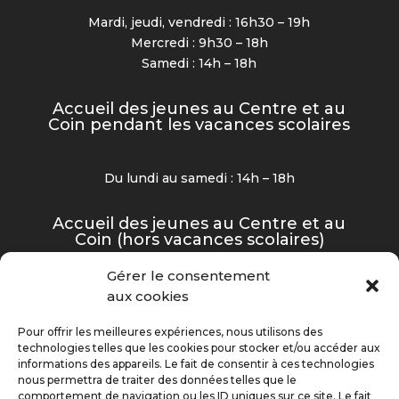
Mardi, jeudi, vendredi : 16h30 – 19h
Mercredi : 9h30 – 18h
Samedi : 14h – 18h
Accueil des jeunes au Centre et au
Coin pendant les vacances scolaires
Du lundi au samedi : 14h – 18h
Accueil des jeunes au Centre et au
Coin (hors vacances scolaires)
Gérer le consentement
Mardi, jeudi et vendredi : 16h30 – 19h
aux cookies
Mercredi et samedi : 14h – 18h
Pour offrir les meilleures expériences, nous utilisons des
technologies telles que les cookies pour stocker et/ou accéder aux
informations des appareils. Le fait de consentir à ces technologies
nous permettra de traiter des données telles que le
©2025 Centre Animation Jeunesse – Tous droits
comportement de navigation ou les ID uniques sur ce site. Le fait